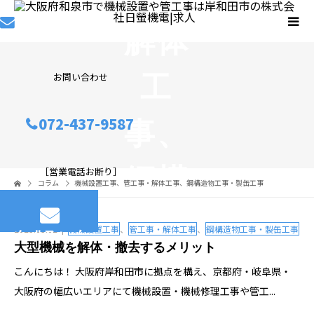
解体
工
お問い合わせ
事
、
072-437-9587
鋼構
［営業電話お断り］
コラム
機械設置工事
、
管工事・解体工事
、
鋼構造物工事・製缶工事
造物
2023.03.02
機械設置工事
、
管工事・解体工事
、
鋼構造物工事・製缶工事
メールフォーム
大型機械を解体・撤去するメリット
工
こんにちは！ 大阪府岸和田市に拠点を構え、京都府・岐阜県・
大阪府の幅広いエリアにて機械設置・機械修理工事や管工...