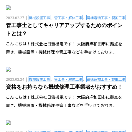
事・
製缶
2023.02.27
機械設置工事
、
管工事・解体工事
、
鋼構造物工事・製缶工事
管工事士としてキャリアアップするためのポイン
トとは？
工事
こんにちは！株式会社日螢機電です！ 大阪府岸和田市に拠点を
置き、機械設置・機械修理や管工事などを手掛けておりま...
column
2023.02.24
機械設置工事
、
管工事・解体工事
、
鋼構造物工事・製缶工事
資格をお持ちなら機械修理工事業者がおすすめ！
こんにちは！株式会社日螢機電です！ 大阪府岸和田市に拠点を
置き、機械設置・機械修理や管工事などを手掛けておりま...