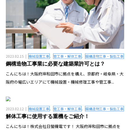
2023.02.15
機械設置工事
、
管工事・解体工事
、
鋼構造物工事・製缶工事
鋼構造物工事業に必要な建築業許可とは？
こんにちは！大阪府岸和田市に拠点を構え、京都府・岐阜県・大
阪府の幅広いエリアにて機械設置・機械修理工事や管工事...
2023.02.12
機械設置工事
、
管工事・解体工事
、
鋼構造物工事・製缶工事
解体工事に使用する重機をご紹介！
こんにちは！株式会社日螢機電です！ 大阪府岸和田市に拠点を