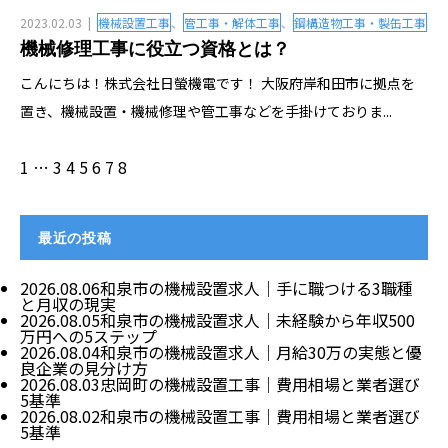
2023.02.03
機械設置工事
、
管工事・解体工事
、
鋼構造物工事・製缶工事
機械修理工事に役立つ資格とは？
こんにちは！株式会社日螢機電です！ 大阪府岸和田市に拠点を
置き、機械設置・機械修理や管工事などを手掛けておりま...
1
…
3
4
5
6
7
8
最近の投稿
2026.08.06
和泉市の機械設置求人｜手に職つける3職種
と月収の現実
2026.08.05
和泉市の機械設置求人｜未経験から年収500
万円への5ステップ
2026.08.04
和泉市の機械設置求人｜月給30万の実態と優
良企業の見分け方
2026.08.03
忠岡町の機械設置工事｜費用相場と業者選び
5基準
2026.08.02
和泉市の機械設置工事｜費用相場と業者選び
5基準