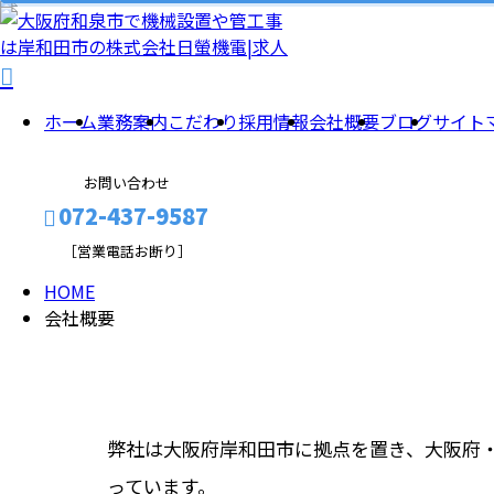
INFORMATION
会
ホーム
業務案内
こだわり
採用情報
会社概要
ブログ
サイト
社
お問い合わせ
概
072-437-9587
［営業電話お断り］
要
HOME
会社概要
メールフォーム
弊社は大阪府岸和田市に拠点を置き、大阪府
っています。