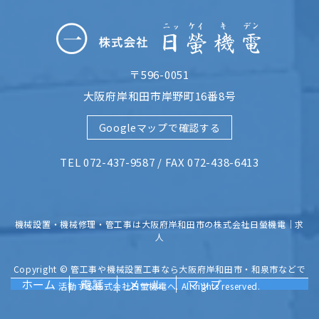
〒596-0051
大阪府岸和田市岸野町16番8号
Googleマップで確認する
TEL 072-437-9587 / FAX 072-438-6413
機械設置・機械修理・管工事は大阪府岸和田市の株式会社日螢機電｜求
人
Copyright © 管工事や機械設置工事なら大阪府岸和田市・和泉市などで
ホーム
電話
メール
マップ
活動する株式会社日螢機電へ. All rights reserved.