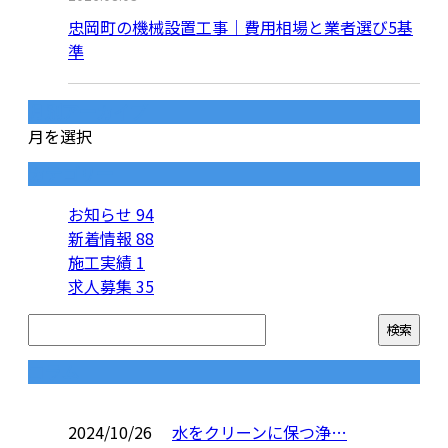
忠岡町の機械設置工事｜費用相場と業者選び5基
準
月別アーカイブ
月を選択
カテゴリー
お知らせ
94
新着情報
88
施工実績
1
求人募集
35
コラム
2024/10/26
水をクリーンに保つ浄…