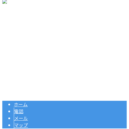
〒596-0051
大阪府岸和田市岸野町16番8号
Googleマップで確認する
TEL 072-437-9587 / FAX 072-438-6413
機械設置・機械修理・管工事は大阪府岸和田市の株式会社日
Copyright © 管工事や機械設置工事なら大阪府岸和田市・和泉市などで活
動する株式会社日螢機電へ. All rights reserved.
ホーム
電話
メール
マップ