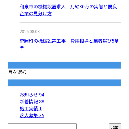
和泉市の機械設置求人｜月給30万の実態と優良
企業の見分け方
2026.08.03
忠岡町の機械設置工事｜費用相場と業者選び5基
準
月別アーカイブ
月を選択
カテゴリー
お知らせ
94
新着情報
88
施工実績
1
求人募集
35