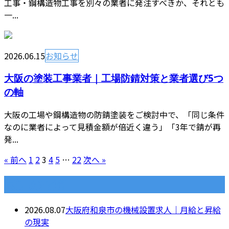
工事・鋼構造物工事を別々の業者に発注すべきか、それとも
一...
2026.06.15
お知らせ
大阪の塗装工事業者｜工場防錆対策と業者選び5つ
の軸
大阪の工場や鋼構造物の防錆塗装をご検討中で、「同じ条件
なのに業者によって見積金額が倍近く違う」「3年で錆が再
発...
« 前へ
1
2
3
4
5
…
22
次へ »
最近の投稿
2026.08.07
大阪府和泉市の機械設置求人｜月給と昇給
の現実