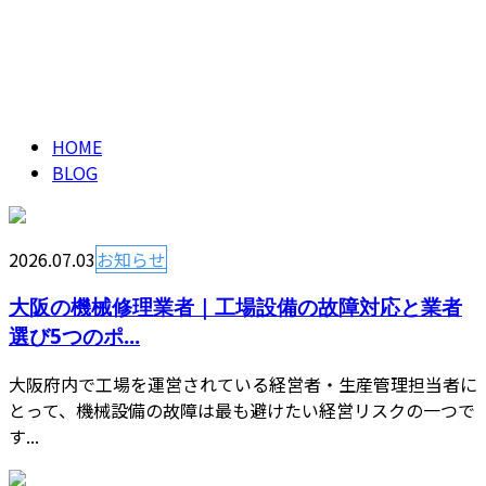
ブログ
メールフォーム
BLOG
HOME
BLOG
2026.07.03
お知らせ
大阪の機械修理業者｜工場設備の故障対応と業者
選び5つのポ...
大阪府内で工場を運営されている経営者・生産管理担当者に
とって、機械設備の故障は最も避けたい経営リスクの一つで
す...