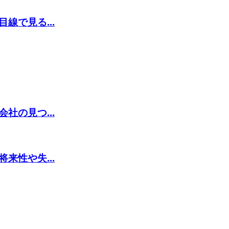
線で見る...
社の見つ...
来性や失...