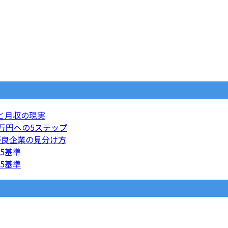
と月収の現実
万円への5ステップ
優良企業の見分け方
5基準
5基準