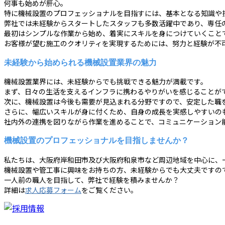
何事も始めが肝心。
特に機械設置のプロフェッショナルを目指すには、基本となる知識や
弊社では未経験からスタートしたスタッフも多数活躍中であり、専任
最初はシンプルな作業から始め、着実にスキルを身につけていくこと
お客様が望む施工のクオリティを実現するためには、努力と経験が不
未経験から始められる機械設置業界の魅力
機械設置業界には、未経験からでも挑戦できる魅力が満載です。
まず、日々の生活を支えるインフラに携わるやりがいを感じることが
次に、機械設置は今後も需要が見込まれる分野ですので、安定した職
さらに、幅広いスキルが身に付くため、自身の成長を実感しやすいの
社内外の連携を図りながら作業を進めることで、コミュニケーション
機械設置のプロフェッショナルを目指しませんか？
私たちは、大阪府岸和田市及び大阪府和泉市など周辺地域を中心に、
機械設置や管工事に興味をお持ちの方、未経験からでも大丈夫ですの
一人前の職人を目指して、弊社で経験を積みませんか？
詳細は
求人応募フォーム
をご覧ください。